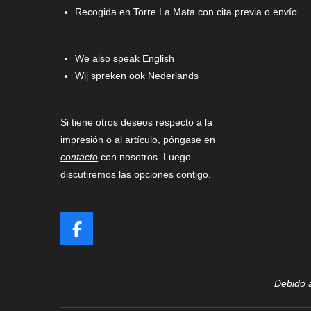
Recogida en Torre La Mata con cita previa o envío
We also speak English
Wij spreken ook Nederlands
Si tiene otros deseos respecto a la
impresión o al artículo, póngase en
contacto
con nosotros. Luego
discutiremos las opciones contigo.
F
a
c
e
Debido a
b
o