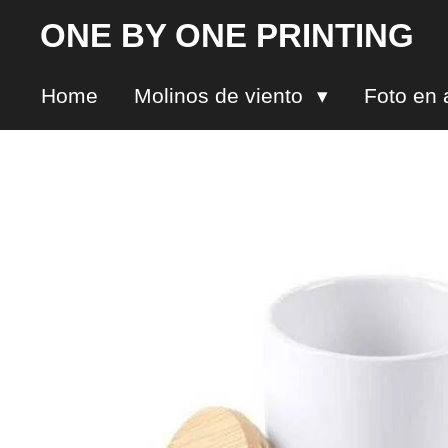
Ir
ONE BY ONE PRINTING
al
contenido
Home
Molinos de viento
Foto en 
principal