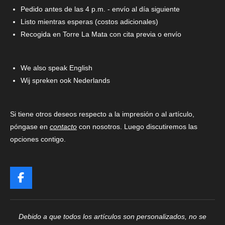
Pedido antes de las 4 p.m. - envío al día siguiente
Listo mientras esperas (costos adicionales)
Recogida en Torre La Mata con cita previa o envío
We also speak English
Wij spreken ook Nederlands
Si tiene otros deseos respecto a la impresión o al artículo,
póngase en
contacto
con nosotros. Luego discutiremos las
opciones contigo.
F
a
c
e
Debido a que todos los artículos son personalizados, no se
b