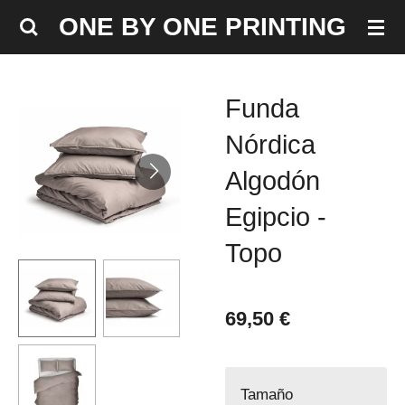
Ir
ONE BY ONE PRINTING
al
contenido
principal
Funda
Nórdica
Algodón
Egipcio -
Topo
69,50 €
Tamaño