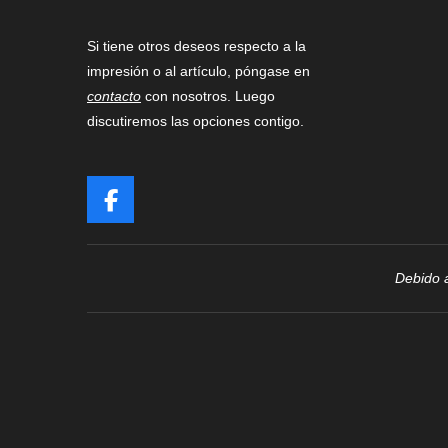
Si tiene otros deseos respecto a la
impresión o al artículo, póngase en
contacto
con nosotros. Luego
discutiremos las opciones contigo.
F
a
c
e
Debido a
b
o
o
k