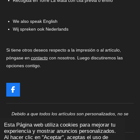
Recogida en Torre La Mata con cita previa o envío
We also speak English
Wij spreken ook Nederlands
Si tiene otros deseos respecto a la impresión o al artículo,
póngase en
contacto
con nosotros. Luego discutiremos las
opciones contigo.
F
a
c
e
Debido a que todos los artículos son personalizados, no se
b
pueden devolver ni cambiar
o
Esta Página web utiliza cookies para mejorar tu
o
experiencia y mostrar anuncios personalizados.
k
Al hacer clic en "Aceptar", aceptas el uso de