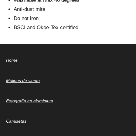
Washable at max 40 degrees
Anti-dust mite
Do not iron
BSCI and Okoe-Tex certified
Home
Molinos de viento
Fotografía en aluminium
Camisetas