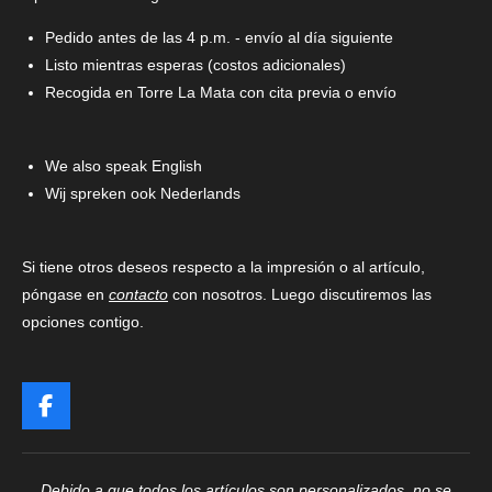
Pedido antes de las 4 p.m. - envío al día siguiente
Listo mientras esperas (costos adicionales)
Recogida en Torre La Mata con cita previa o envío
We also speak English
Wij spreken ook Nederlands
Si tiene otros deseos respecto a la impresión o al artículo,
póngase en
contacto
con nosotros. Luego discutiremos las
opciones contigo.
F
a
c
e
Debido a que todos los artículos son personalizados, no se