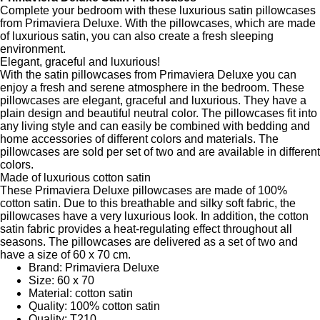
Complete your bedroom with these luxurious satin pillowcases
from Primaviera Deluxe. With the pillowcases, which are made
of luxurious satin, you can also create a fresh sleeping
environment.
Elegant, graceful and luxurious!
With the satin pillowcases from Primaviera Deluxe you can
enjoy a fresh and serene atmosphere in the bedroom. These
pillowcases are elegant, graceful and luxurious. They have a
plain design and beautiful neutral color. The pillowcases fit into
any living style and can easily be combined with bedding and
home accessories of different colors and materials. The
pillowcases are sold per set of two and are available in different
colors.
Made of luxurious cotton satin
These Primaviera Deluxe pillowcases are made of 100%
cotton satin. Due to this breathable and silky soft fabric, the
pillowcases have a very luxurious look. In addition, the cotton
satin fabric provides a heat-regulating effect throughout all
seasons. The pillowcases are delivered as a set of two and
have a size of 60 x 70 cm.
Brand: Primaviera Deluxe
Size: 60 x 70
Material: cotton satin
Quality: 100% cotton satin
Quality: T210