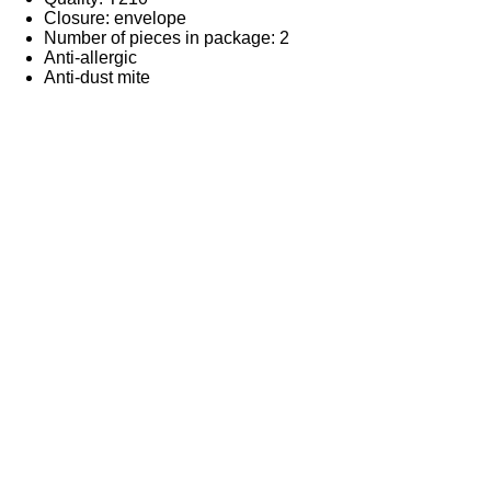
Closure: envelope
Number of pieces in package: 2
Anti-allergic
Anti-dust mite
Home
Molinos de viento
Fotografía en aluminium
Camisetas
Imanes de nevera
Tazas