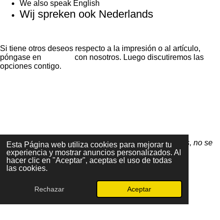
We also speak English
Wij spreken ook Nederlands
Si tiene otros deseos respecto a la impresión o al artículo,
póngase en
contacto
con nosotros. Luego discutiremos las
opciones contigo.
F
a
c
e
Debido a que todos los artículos son personalizados, no se
Esta Página web utiliza cookies para mejorar tu
b
pueden devolver ni cambiar
experiencia y mostrar anuncios personalizados. Al
o
hacer clic en "Aceptar", aceptas el uso de todas
o
las cookies.
k
Rechazar
Aceptar
© 2024 One by One Printing