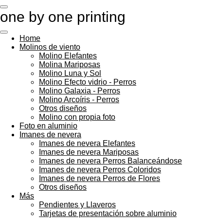
Ir
one by one printing
al
contenido
principal
Home
Molinos de viento
Molino Elefantes
Molina Mariposas
Molino Luna y Sol
Molino Efecto vidrio - Perros
Molino Galaxia - Perros
Molino Arcoíris - Perros
Otros diseños
Molino con propia foto
Foto en aluminio
Imanes de nevera
Imanes de nevera Elefantes
Imanes de nevera Mariposas
Imanes de nevera Perros Balanceándose
Imanes de nevera Perros Coloridos
Imanes de nevera Perros de Flores
Otros diseños
Más
Pendientes y Llaveros
Tarjetas de presentación sobre aluminio