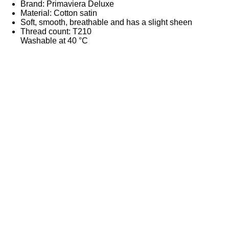
Brand: Primaviera Deluxe
Material: Cotton satin
Soft, smooth, breathable and has a slight sheen
Thread count: T210
Washable at 40 °C
Home
Molinos de viento
Fotografía en aluminium
Camisetas
Imanes de nevera
Tazas