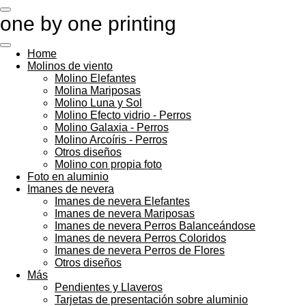
Ir
one by one printing
al
contenido
principal
Home
Molinos de viento
Molino Elefantes
Molina Mariposas
Molino Luna y Sol
Molino Efecto vidrio - Perros
Molino Galaxia - Perros
Molino Arcoíris - Perros
Otros diseños
Molino con propia foto
Foto en aluminio
Imanes de nevera
Imanes de nevera Elefantes
Imanes de nevera Mariposas
Imanes de nevera Perros Balanceándose
Imanes de nevera Perros Coloridos
Imanes de nevera Perros de Flores
Otros diseños
Más
Pendientes y Llaveros
Tarjetas de presentación sobre aluminio