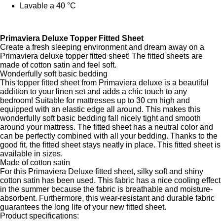
Lavable a 40 °C
Primaviera Deluxe Topper Fitted Sheet
Create a fresh sleeping environment and dream away on a
Primaviera deluxe topper fitted sheet! The fitted sheets are
made of cotton satin and feel soft.
Wonderfully soft basic bedding
This topper fitted sheet from Primaviera deluxe is a beautiful
addition to your linen set and adds a chic touch to any
bedroom! Suitable for mattresses up to 30 cm high and
equipped with an elastic edge all around. This makes this
wonderfully soft basic bedding fall nicely tight and smooth
around your mattress. The fitted sheet has a neutral color and
can be perfectly combined with all your bedding. Thanks to the
good fit, the fitted sheet stays neatly in place. This fitted sheet is
available in sizes.
Made of cotton satin
For this Primaviera Deluxe fitted sheet, silky soft and shiny
cotton satin has been used. This fabric has a nice cooling effect
in the summer because the fabric is breathable and moisture-
absorbent. Furthermore, this wear-resistant and durable fabric
guarantees the long life of your new fitted sheet.
Product specifications: