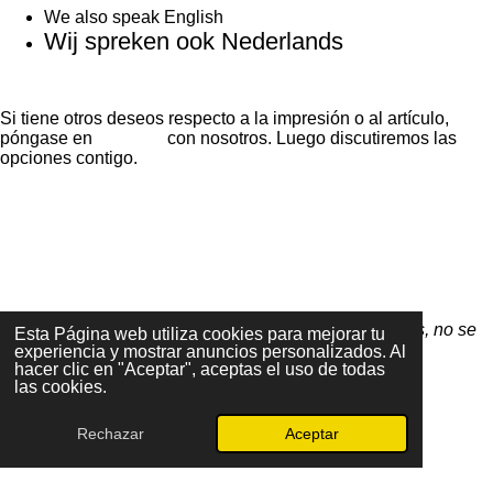
We also speak English
Wij spreken ook Nederlands
Si tiene otros deseos respecto a la impresión o al artículo,
póngase en
contacto
con nosotros. Luego discutiremos las
opciones contigo.
F
a
c
e
Debido a que todos los artículos son personalizados, no se
Esta Página web utiliza cookies para mejorar tu
b
pueden devolver ni cambiar
experiencia y mostrar anuncios personalizados. Al
o
hacer clic en "Aceptar", aceptas el uso de todas
o
las cookies.
k
Rechazar
Aceptar
© 2024 One by One Printing