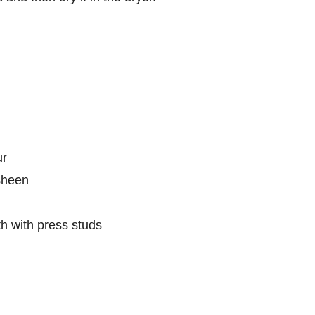
ur
 sheen
dth with press studs