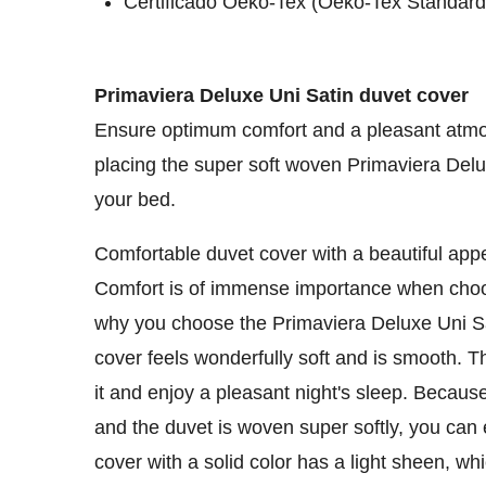
Certificado Oeko-Tex (Oeko-Tex Standard
Primaviera Deluxe Uni Satin duvet cover
Ensure optimum comfort and a pleasant atm
placing the super soft woven Primaviera Delu
your bed.
Comfortable duvet cover with a beautiful ap
Comfort is of immense importance when choo
why you choose the Primaviera Deluxe Uni Sa
cover feels wonderfully soft and is smooth. T
it and enjoy a pleasant night's sleep. Because
and the duvet is woven super softly, you can en
cover with a solid color has a light sheen, whi