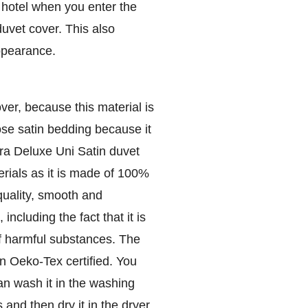
 hotel when you enter the
uvet cover. This also
ppearance.
er, because this material is
ose satin bedding because it
ra Deluxe Uni Satin duvet
rials as it is made of 100%
 quality, smooth and
including the fact that it is
 of harmful substances. The
ven Oeko-Tex certified. You
an wash it in the washing
nd then dry it in the dryer.