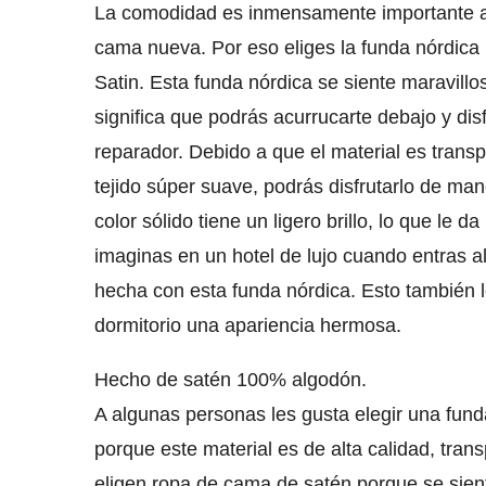
La comodidad es inmensamente importante a 
cama nueva. Por eso eliges la funda nórdica
Satin. Esta funda nórdica se siente maravill
significa que podrás acurrucarte debajo y dis
reparador. Debido a que el material es transp
tejido súper suave, podrás disfrutarlo de man
color sólido tiene un ligero brillo, lo que le 
imaginas en un hotel de lujo cuando entras a
hecha con esta funda nórdica. Esto también 
dormitorio una apariencia hermosa.
Hecho de satén 100% algodón.
A algunas personas les gusta elegir una fun
porque este material es de alta calidad, tran
eligen ropa de cama de satén porque se sient