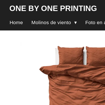
Ir
ONE BY ONE PRINTING
al
contenido
Home
Molinos de viento
Foto en 
principal