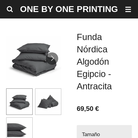
Ir
ONE BY ONE PRINTING
al
contenido
principal
Funda
Nórdica
Algodón
Egipcio -
Antracita
69,50 €
Tamaño