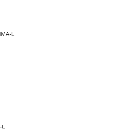
PMMA-L
-L