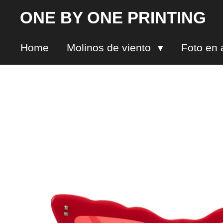
Ir
ONE BY ONE PRINTING
al
contenido
Home
Molinos de viento
Foto en 
principal