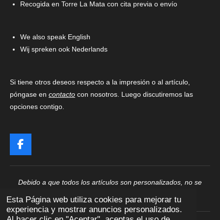
Recogida en Torre La Mata con cita previa o envío
We also speak English
Wij spreken ook Nederlands
Si tiene otros deseos respecto a la impresión o al artículo,
póngase en
contacto
con nosotros. Luego discutiremos las
opciones contigo.
F
a
c
e
Debido a que todos los artículos son personalizados, no se
b
pueden devolver ni cambiar
o
Esta Página web utiliza cookies para mejorar tu
o
experiencia y mostrar anuncios personalizados.
k
Al hacer clic en "Aceptar", aceptas el uso de