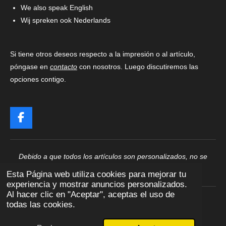
We also speak English
Wij spreken ook Nederlands
Si tiene otros deseos respecto a la impresión o al artículo,
póngase en
contacto
con nosotros. Luego discutiremos las
opciones contigo.
F
a
c
e
Debido a que todos los artículos son personalizados, no se
b
pueden devolver ni cambiar
o
Esta Página web utiliza cookies para mejorar tu
o
experiencia y mostrar anuncios personalizados.
k
Al hacer clic en "Aceptar", aceptas el uso de
todas las cookies.
© 2024 One by One Printing