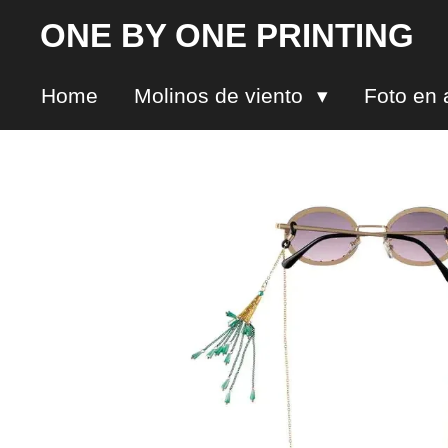
Ir
ONE BY ONE PRINTING
al
contenido
Home
Molinos de viento
Foto en 
principal