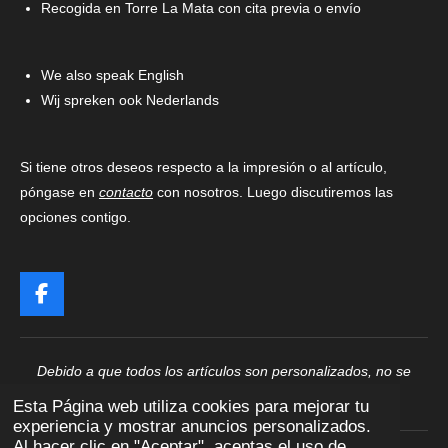
Recogida en Torre La Mata con cita previa o envío
We also speak English
Wij spreken ook Nederlands
Si tiene otros deseos respecto a la impresión o al artículo,
póngase en
contacto
con nosotros. Luego discutiremos las
opciones contigo.
F
a
c
e
Debido a que todos los artículos son personalizados, no se
b
pueden devolver ni cambiar
o
Esta Página web utiliza cookies para mejorar tu
o
experiencia y mostrar anuncios personalizados.
k
Al hacer clic en "Aceptar", aceptas el uso de